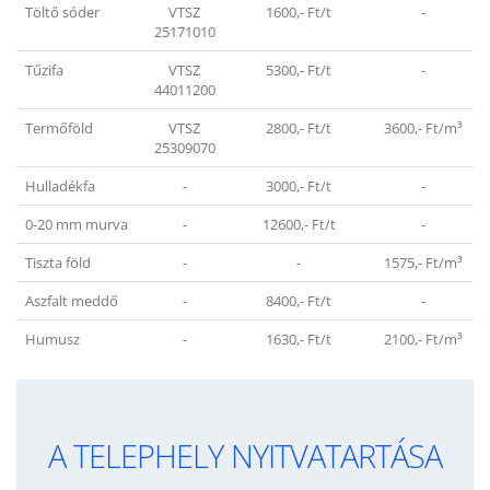
Töltő sóder
VTSZ
1600,- Ft/t
-
25171010
Tűzifa
VTSZ
5300,- Ft/t
-
44011200
Termőföld
VTSZ
2800,- Ft/t
3600,- Ft/m³
25309070
Hulladékfa
-
3000,- Ft/t
-
0-20 mm murva
-
12600,- Ft/t
-
Tiszta föld
-
-
1575,- Ft/m³
Aszfalt meddő
-
8400,- Ft/t
-
Humusz
-
1630,- Ft/t
2100,- Ft/m³
A TELEPHELY NYITVATARTÁSA