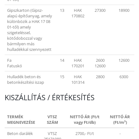
Gipszkarton (Gipsz-
13
HAK
27300
18900
alapú építőanyag, amely
170802
különbözik a HAK 17 08
01-től) amely
szigeteléssel,
kötődobozzal vagy
bármilyen más
hulladékkal szennyezett
Fa
14
HAK
2600
12600
Fatuskó
170201
12600
Hulladék beton és
15
HAK
2800
6300
betonkészítési iszap
101314
KISZÁLLÍTÁS / ÉRTÉKESÍTÉS
TERMÉK
VTSZ
NETTÓ ÁR (Ft/t
NETTÓ ÁR
MEGNEVEZÉSE
SZÁM
vagy Ft/db)
(Ft/m³)
Beton darálék
VTSZ
2700,- Ft/t
-