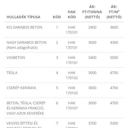
ÁR:
ÁR:
HAK
FT/TONNA
FT/M³
HULLADÉK TÍPUSA
KÓD
KÓD
(NETTÓ)
(NETTÓ)
KIS DARABOS BETON
1
HAK
2400
3600
170101
NAGY DARABOS BETON
2
HAK
3000
4300
(Nem adagolható)
170101
VASBETON
3
HAK
3400
5000
170101
TÉGLA
4
HAK
3000
4700
170102
CSERÉP KERÁMIA
5
HAK
3000
4700
170103
BETON, TÉGLA, CSERÉP
6
HAK
3000
4700
ÉS KERÁMIA FRAKCIÓ,
170107
VAGY AZOK KEVERÉKE
VEGYES ÉPÍTÉSI ÉS
7
HAK
3700
5300