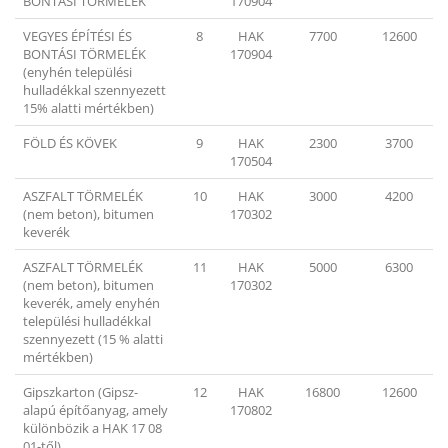
BONTÁSI TÖRMELÉK
170904
VEGYES ÉPÍTÉSI ÉS
8
HAK
7700
12600
BONTÁSI TÖRMELÉK
170904
(enyhén települési
hulladékkal szennyezett
15% alatti mértékben)
FÖLD ÉS KÖVEK
9
HAK
2300
3700
170504
ASZFALT TÖRMELÉK
10
HAK
3000
4200
(nem beton), bitumen
170302
keverék
ASZFALT TÖRMELÉK
11
HAK
5000
6300
(nem beton), bitumen
170302
keverék, amely enyhén
települési hulladékkal
szennyezett (15 % alatti
mértékben)
Gipszkarton (Gipsz-
12
HAK
16800
12600
alapú építőanyag, amely
170802
különbözik a HAK 17 08
01-től)